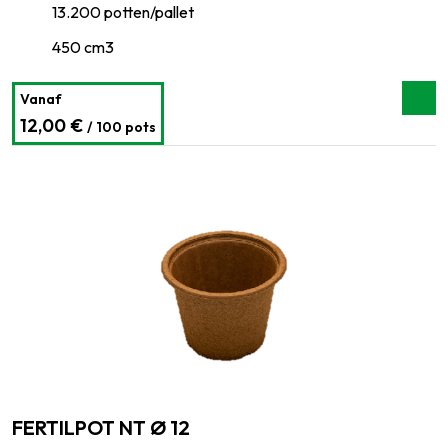
13.200 potten/pallet
450 cm3
Vanaf
12,00 €
/ 100 pots
FERTILPOT NT Ø 12