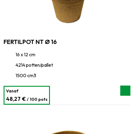
FERTILPOT NT Ø 16
16 x 12 cm
4214 potten/pallet
1500 cm3
Vanaf
48,27 €
/ 100 pots