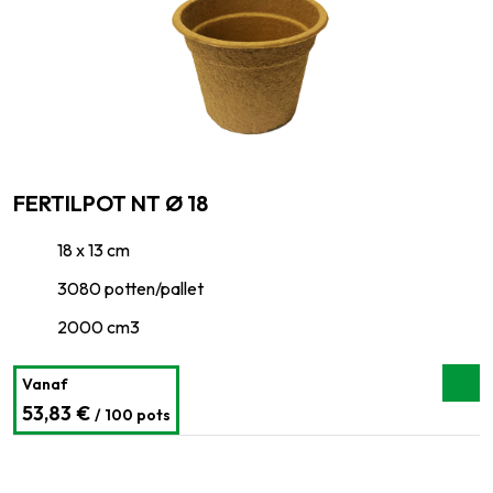
FERTILPOT NT Ø 18
18 x 13 cm
3080 potten/pallet
2000 cm3
Vanaf
53,83 €
/ 100 pots