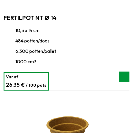
FERTILPOT NT Ø 14
10,5 x 14 cm
484 potten/doos
6.300 potten/pallet
1000 cm3
Vanaf
26,35 €
/ 100 pots