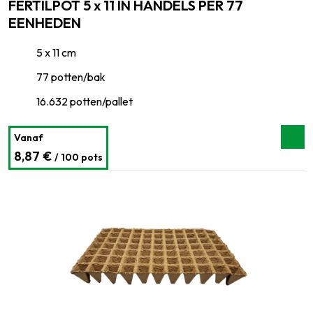
FERTILPOT 5 x 11 IN HANDELS PER 77
EENHEDEN
5 x 11 cm
77 potten/bak
16.632 potten/pallet
Vanaf
8,87 €
/ 100 pots