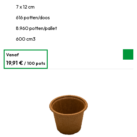
7 x 12 cm
616 potten/doos
8.960 potten/pallet
600 cm3
Vanaf
19,91 €
/ 100 pots