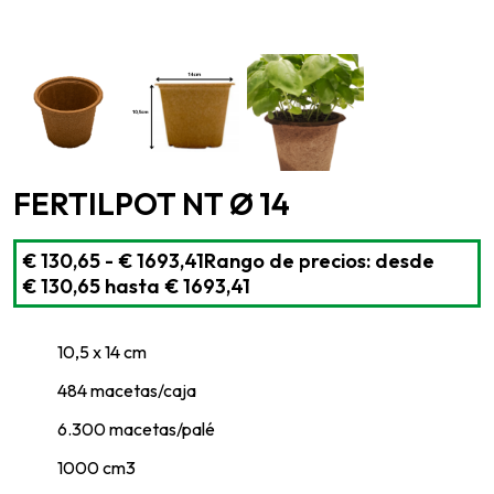
FERTILPOT NT Ø 14
€
130,65
-
€
1693,41
Rango de precios: desde
€ 130,65 hasta € 1693,41
10,5 x 14 cm
484 macetas/caja
6.300 macetas/palé
1000 cm3