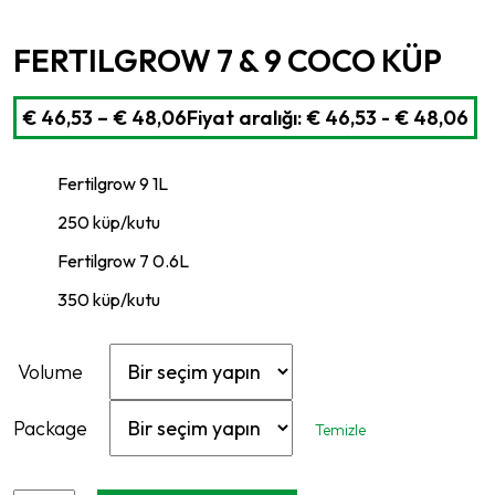
FERTILGROW 7 & 9 COCO KÜP
€
46,53
–
€
48,06
Fiyat aralığı: € 46,53 - € 48,06
Fertilgrow 9 1L
250 küp/kutu
Fertilgrow 7 0.6L
350 küp/kutu
Volume
Package
Temizle