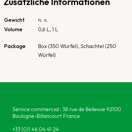
Zusätzliche Informationen
Gewicht
n. v.
Volume
0,6 L
,
1 L
Package
Box (350 Würfel), Schachtel (250
Würfel)
Service commercial : 38 rue de Bellevue 92100
Boulogne-Billancourt France
+33 (0)1 46 04 41 24