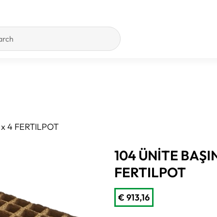
 x 4 FERTILPOT
104 ÜNİTE BAŞI
FERTILPOT
€
913,16