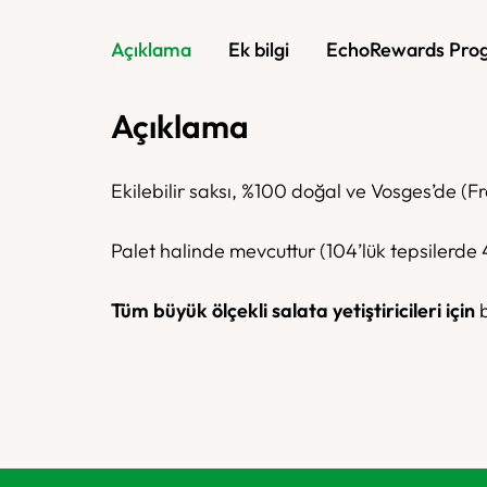
Açıklama
Ek bilgi
EchoRewards Pro
Açıklama
Ekilebilir saksı, %100 doğal ve Vosges’de (Fr
Palet halinde mevcuttur (104’lük tepsilerde
Tüm büyük ölçekli salata yetiştiricileri için
b