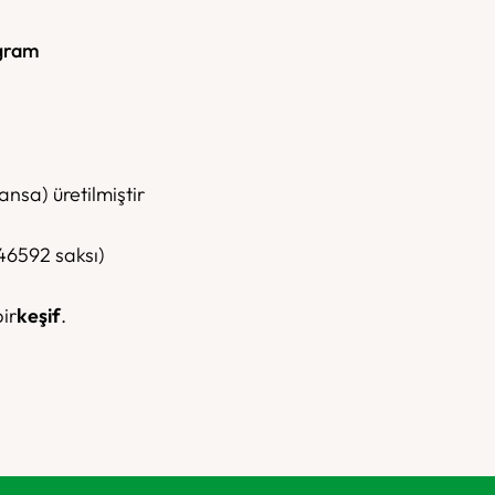
gram
ansa) üretilmiştir
 46592 saksı)
ir
keşif
.