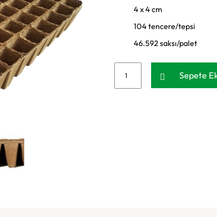
4 x 4 cm
104 tencere/tepsi
46.592 saksı/palet
Sepete Ek