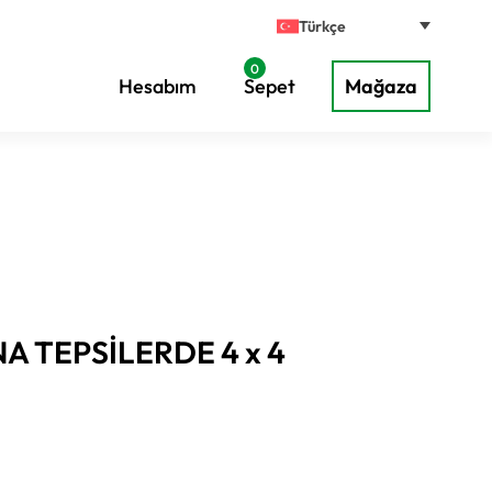
Türkçe
0
Hesabım
Sepet
Mağaza
NA TEPSİLERDE 4 x 4