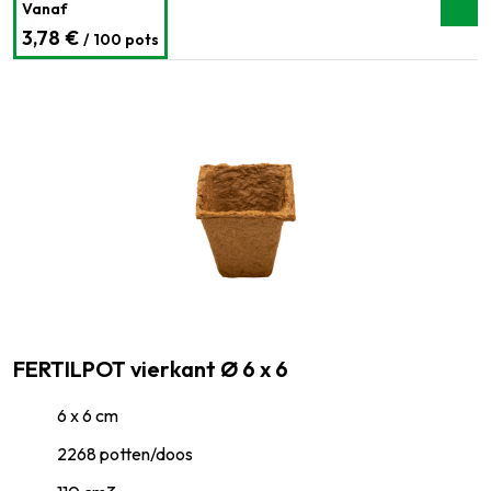
Vanaf
3,78 €
/ 100 pots
FERTILPOT vierkant Ø 6 x 6
6 x 6 cm
2268 potten/doos