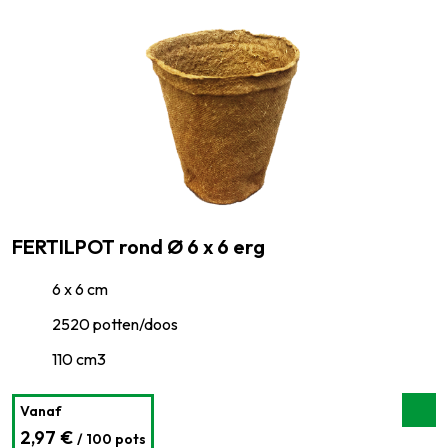
FERTILPOT rond Ø 6 x 6 erg
6 x 6 cm
2520 potten/doos
110 cm3
Vanaf
2,97 €
/ 100 pots