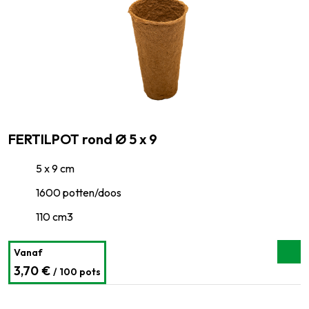
FERTILPOT rond Ø 5 x 9
5 x 9 cm
1600 potten/doos
110 cm3
Vanaf
3,70 €
/ 100 pots