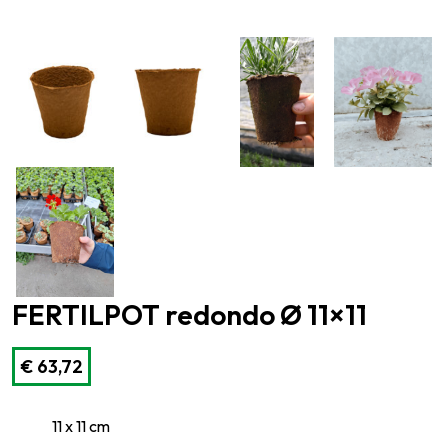
FERTILPOT redondo Ø 11×11
€
63,72
11 x 11 cm