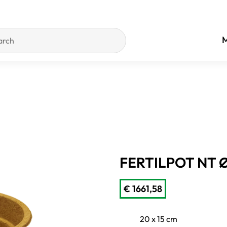
M
FERTILPOT NT Ø
€
1661,58
20 x 15 cm