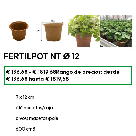
FERTILPOT NT Ø 12
€
136,68
-
€
1819,68
Rango de precios: desde
€ 136,68 hasta € 1819,68
7 x 12 cm
616 macetas/caja
8.960 macetas/palé
600 cm3