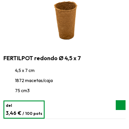
FERTILPOT redondo Ø 4,5 x 7
4,5 x 7 cm
1872 macetas/caja
75 cm3
del
3,46 €
/ 100 pots