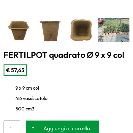
FERTILPOT quadrato Ø 9 x 9 col
€
57,63
9 x 9 cm col
416 vasi/scatola
500 cm3
Aggiungi al carrello