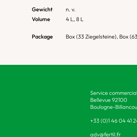
Gewicht
n. v.
Volume
4 L
,
8 L
Package
Box (33 Ziegelsteine), Box (63
Service commercial
Bellevue 92100
Boulogne-Billancou
+33 (0)1 46 04 41 
adv@fertil.fr