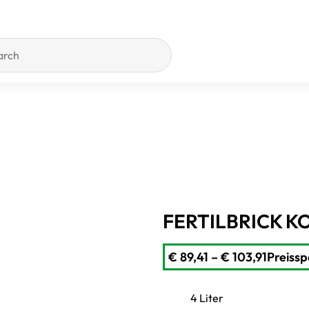
FERTILBRICK K
€
89,41
–
€
103,91
Preissp
4 Liter