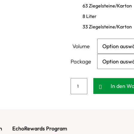
63 Ziegelsteine/Karton
8 Liter
33 Ziegelsteine/Karton
Volume
Package
In den W
n
EchoRewards Program