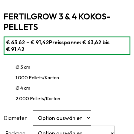
FERTILGROW 3 & 4 KOKOS-
PELLETS
€
63,62
–
€
91,42
Preisspanne: € 63,62 bis
€ 91,42
Ø 3 cm
1 000 Pellets/Karton
Ø 4 cm
2 000 Pellets/Karton
Diameter
Package