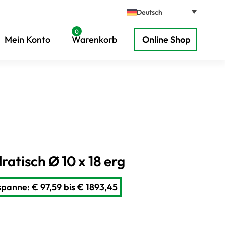
Deutsch
0
Mein Konto
Warenkorb
Online Shop
tisch Ø 10 x 18 erg
spanne: € 97,59 bis € 1893,45