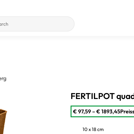
erg
FERTILPOT quadra
€
97,59
–
€
1893,45
Preis
10 x 18 cm