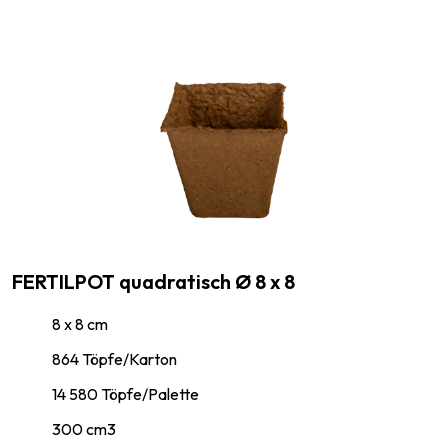
FERTILPOT quadratisch Ø 8 x 8
8 x 8 cm
864 Töpfe/Karton
14 580 Töpfe/Palette
300 cm3