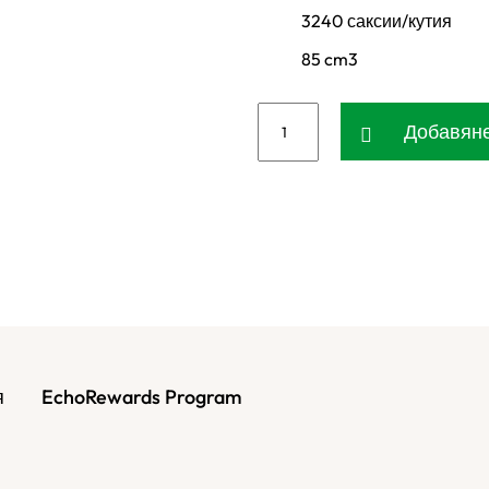
3240 саксии/кутия
85 cm3
Добавяне
я
EchoRewards Program