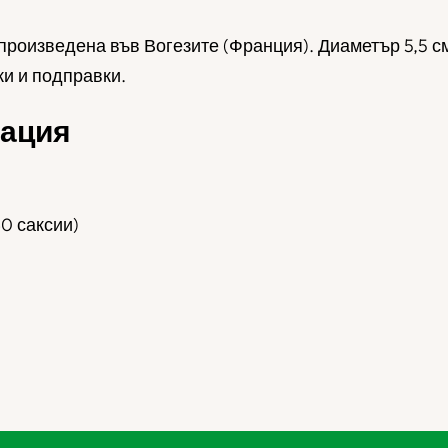
произведена във Вогезите (Франция). Диаметър 5,5 см
ки и подправки.
ация
40 саксии)