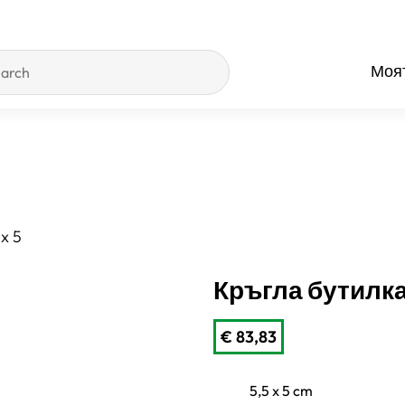
Моят
x 5
Кръгла бутилка 
€
83,83
5,5 x 5 cm