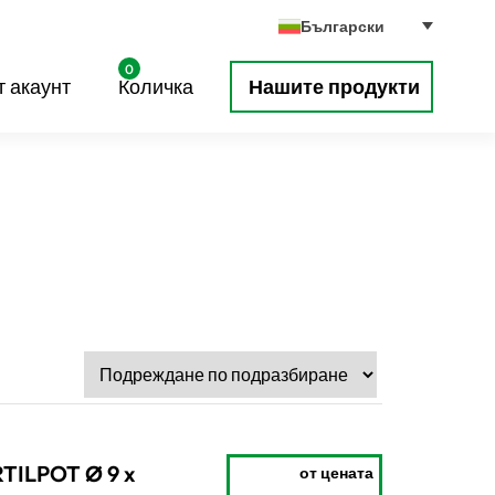
Български
0
 акаунт
Количка
Нашите продукти
TILPOT Ø 9 x
от цената