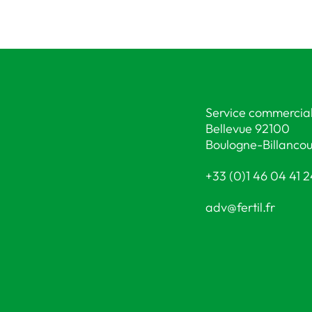
Service commercial
Bellevue 92100
Boulogne-Billancou
+33 (0)1 46 04 41 
adv@fertil.fr