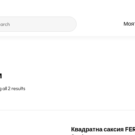
Моят
м
all 2 results
Квадратна саксия FER