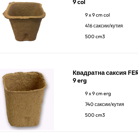
9 col
9 x 9 cm col
416 саксии/кутия
500 cm3
Квадратна саксия FER
9 erg
9 x 9 cm erg
740 саксии/кутия
500 cm3