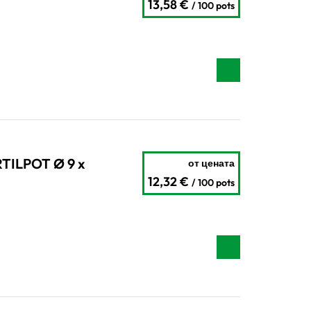
13,58 €
/ 100 pots
TILPOT Ø 9 x
от цената
12,32 €
/ 100 pots